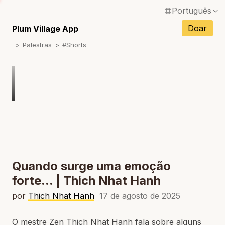
Português
English / Inglês
Doar
Plum Village App
Palestras
#Shorts
Français / Francês
Español / Espanhol
Deutsch / Alemão
Italiano / Italiano
Tiếng Việt / Vietnamita
ภาษาไทย / Tailandês
Quando surge uma emoção
forte... | Thich Nhat Hanh
por
Thich Nhat Hanh
17 de agosto de 2025
O mestre Zen Thich Nhat Hanh fala sobre alguns