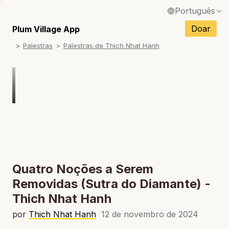
Português
English / Inglês
Doar
Plum Village App
Palestras
Palestras de Thich Nhat Hanh
Français / Francês
Español / Espanhol
Deutsch / Alemão
Italiano / Italiano
Tiếng Việt / Vietnamita
ภาษาไทย / Tailandês
Quatro Noções a Serem
Removidas (Sutra do Diamante) -
Thich Nhat Hanh
por
Thich Nhat Hanh
12 de novembro de 2024