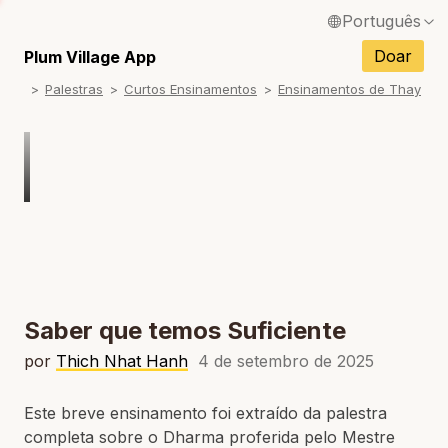
Português
English / Inglês
Doar
Plum Village App
Palestras
Curtos Ensinamentos
Ensinamentos de Thay
Français / Francês
Español / Espanhol
Deutsch / Alemão
Italiano / Italiano
Tiếng Việt / Vietnamita
ภาษาไทย / Tailandês
Saber que temos Suficiente
por
Thich Nhat Hanh
4 de setembro de 2025
Este breve ensinamento foi extraído da palestra
completa sobre o Dharma proferida pelo Mestre