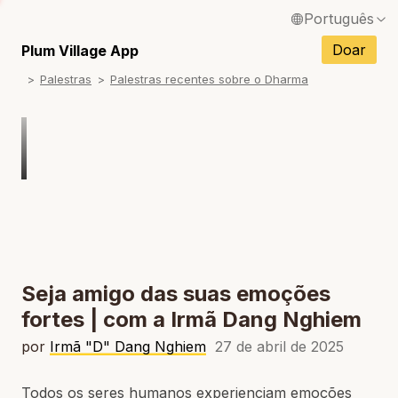
Português
English / Inglês
Doar
Plum Village App
Palestras
Palestras recentes sobre o Dharma
Français / Francês
Español / Espanhol
Deutsch / Alemão
Italiano / Italiano
Tiếng Việt / Vietnamita
ภาษาไทย / Tailandês
Seja amigo das suas emoções
fortes | com a Irmã Dang Nghiem
por
Irmã "D" Dang Nghiem
27 de abril de 2025
Todos os seres humanos experienciam emoções