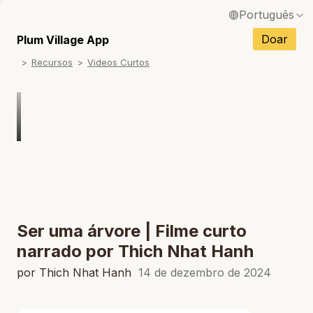
Português
English / Inglês
Doar
Plum Village App
Recursos
Videos Curtos
Français / Francês
Español / Espanhol
Deutsch / Alemão
Italiano / Italiano
Tiếng Việt / Vietnamita
ภาษาไทย / Tailandês
Ser uma árvore | Filme curto
narrado por Thich Nhat Hanh
por Thich Nhat Hanh
14 de dezembro de 2024