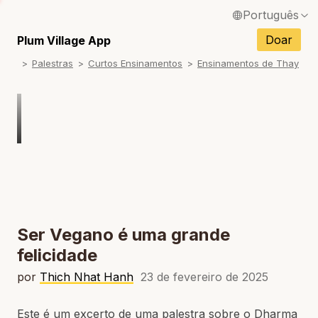
Português
English / Inglês
Doar
Plum Village App
Palestras
Curtos Ensinamentos
Ensinamentos de Thay
Français / Francês
Español / Espanhol
Deutsch / Alemão
Italiano / Italiano
Tiếng Việt / Vietnamita
ภาษาไทย / Tailandês
Ser Vegano é uma grande
felicidade
por
Thich Nhat Hanh
23 de fevereiro de 2025
Este é um excerto de uma palestra sobre o Dharma