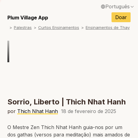
Português
English / Inglês
Doar
Plum Village App
Palestras
Curtos Ensinamentos
Ensinamentos de Thay
Français / Francês
Español / Espanhol
Deutsch / Alemão
Italiano / Italiano
Tiếng Việt / Vietnamita
ภาษาไทย / Tailandês
Sorrio, Liberto | Thich Nhat Hanh
por
Thich Nhat Hanh
18 de fevereiro de 2025
O Mestre Zen Thich Nhat Hanh guia-nos por um
dos gathas (versos para meditação) mais amados de