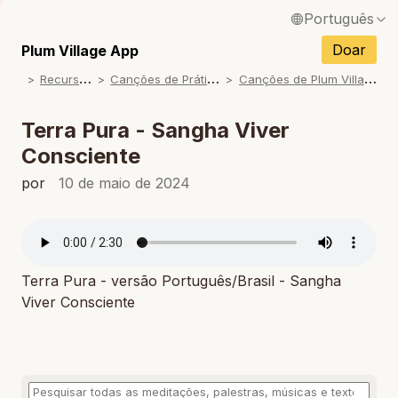
Português
English / Inglês
Doar
Plum Village App
R
ecursos
C
anções de Prática
C
anções de Plum Village
Français / Francês
Español / Espanhol
Terra Pura - Sangha Viver
Consciente
Deutsch / Alemão
por
10 de maio de 2024
Italiano / Italiano
Tiếng Việt / Vietnamita
ภาษาไทย / Tailandês
Terra Pura - versão Português/Brasil - Sangha
Viver Consciente