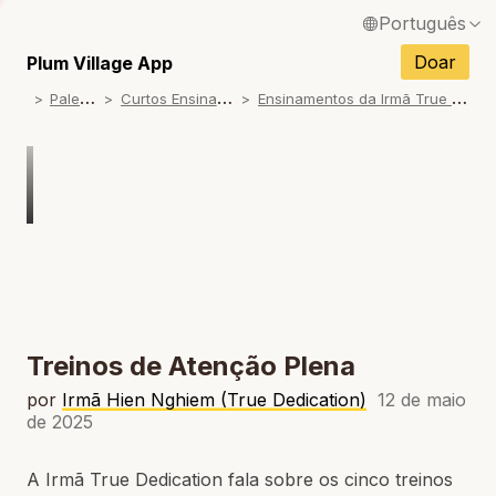
Português
English / Inglês
Doar
Plum Village App
P
alestras
C
urtos Ensinamentos
E
nsinamentos da Irmã True Dedication
Français / Francês
Español / Espanhol
Deutsch / Alemão
Italiano / Italiano
Tiếng Việt / Vietnamita
ภาษาไทย / Tailandês
Treinos de Atenção Plena
por
Irmã Hien Nghiem (True Dedication)
12 de maio
de 2025
A Irmã True Dedication fala sobre os cinco treinos