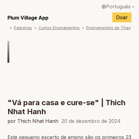
Português
English / Inglês
Doar
Plum Village App
Palestras
Curtos Ensinamentos
Ensinamentos de Thay
Français / Francês
Español / Espanhol
Deutsch / Alemão
Italiano / Italiano
Tiếng Việt / Vietnamita
ภาษาไทย / Tailandês
"Vá para casa e cure-se" | Thich
Nhat Hanh
por Thich Nhat Hanh
20 de dezembro de 2024
Este pequeno excerto de ensino são os primeiros 23