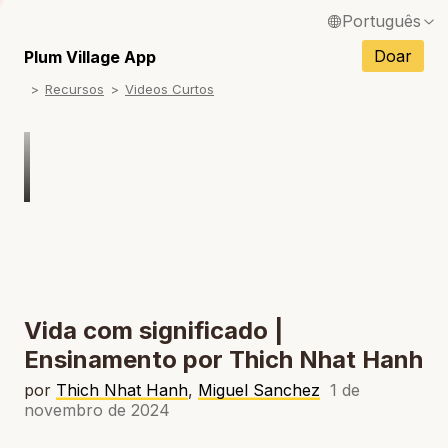
Português
English / Inglês
Doar
Plum Village App
Recursos
Videos Curtos
Français / Francês
Español / Espanhol
Deutsch / Alemão
Italiano / Italiano
Tiếng Việt / Vietnamita
ภาษาไทย / Tailandês
Vida com significado |
Ensinamento por Thich Nhat Hanh
por
Thich Nhat Hanh
,
Miguel Sanchez
1 de
novembro de 2024