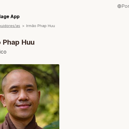
Po
English / Inglê
llage App
buidores/as
Irmão Phap Huu
Français / Fra
Español / Esp
o Phap Huu
Deutsch / Ale
ico
Italiano / Itali
Tiếng Việt / Vi
ภาษาไทย / Tai