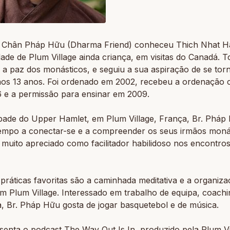
 Chân Pháp Hữu (Dharma Friend) conheceu Thich Nhat H
de de Plum Village ainda criança, em visitas do Canadá. 
e a paz dos monásticos, e seguiu a sua aspiração de se tor
os 13 anos. Foi ordenado em 2002, recebeu a ordenação 
 e a permissão para ensinar em 2009.
ade do Upper Hamlet, em Plum Village, França, Br. Pháp
tempo a conectar-se e a compreender os seus irmãos moná
É muito apreciado como facilitador habilidoso nos encontro
práticas favoritas são a caminhada meditativa e a organiz
em Plum Village. Interessado em trabalho de equipa, coachi
, Br. Pháp Hữu gosta de jogar basquetebol e de música.
senta o podcast
The Way Out Is In
, produzido pela Plum Vi