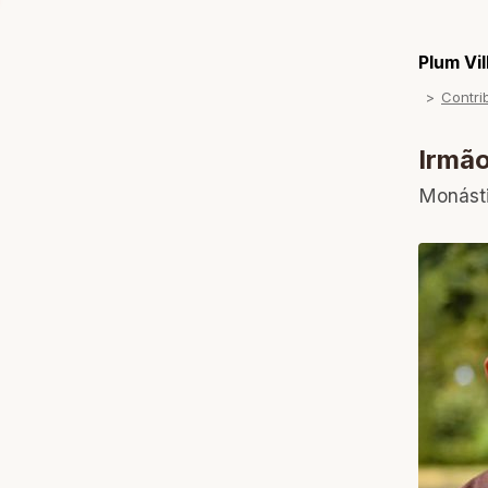
Plum Vi
Contri
Irmã
Monást