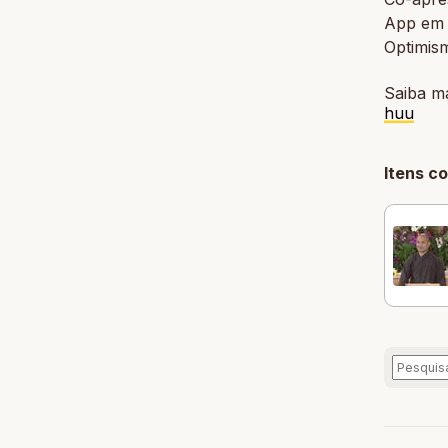
App em 
Optimis
Saiba m
huu
Itens c