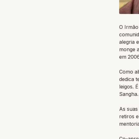
O Irmão
comunida
alegria 
monge a
em 2006
Como ab
dedica 
leigos. 
Sangha.
As suas 
retiros 
mentoria
Co-apre