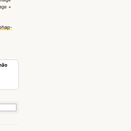
age +
-phap-
rmão