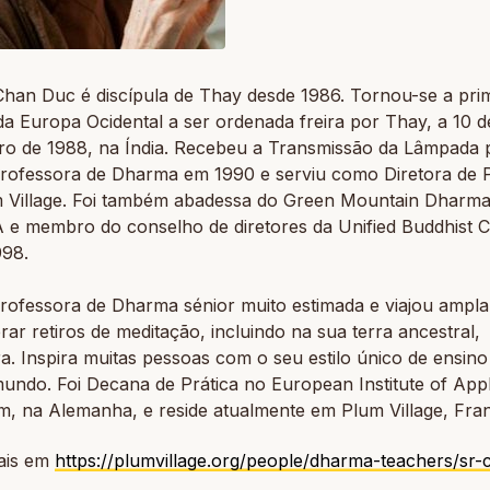
Chan Duc é discípula de Thay desde 1986. Tornou-se a pri
a Europa Ocidental a ser ordenada freira por Thay, a 10 d
o de 1988, na Índia. Recebeu a Transmissão da Lâmpada 
Professora de Dharma em 1990 e serviu como Diretora de P
 Village. Foi também abadessa do Green Mountain Dharma
 e membro do conselho de diretores da Unified Buddhist 
998.
rofessora de Dharma sénior muito estimada e viajou ampl
erar retiros de meditação, incluindo na sua terra ancestral,
ra. Inspira muitas pessoas com o seu estilo único de ensin
undo. Foi Decana de Prática no European Institute of Appl
m, na Alemanha, e reside atualmente em Plum Village, Fra
ais em
https://plumvillage.org/people/dharma-teachers/sr-