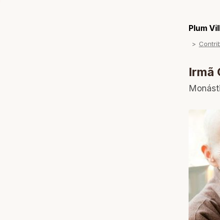
Plum Vi
Contri
Irmã
Monást