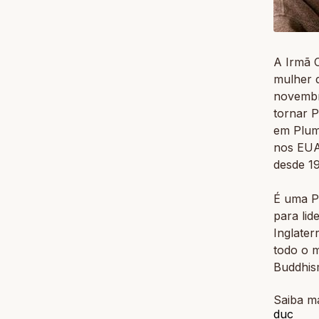
A Irmã 
mulher d
novembr
tornar 
em Plum
nos EUA
desde 1
É uma P
para lid
Inglater
todo o m
Buddhis
Saiba m
duc