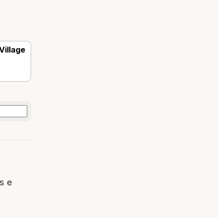
Village
s e