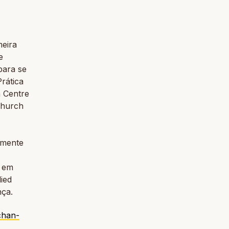
meira
e
para se
rática
 Centre
Church
amente
o em
ied
nça.
chan-