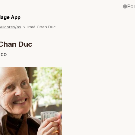
Po
English / Inglê
llage App
buidores/as
Irmã Chan Duc
Français / Fra
Español / Esp
 Chan Duc
Deutsch / Ale
ico
Italiano / Itali
Tiếng Việt / Vi
ภาษาไทย / Tai