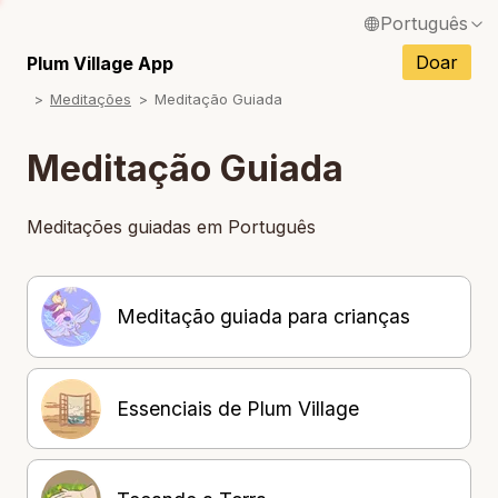
Português
English / Inglês
Doar
Plum Village App
Meditações
Meditação Guiada
Français / Francês
Español / Espanhol
Meditação Guiada
Deutsch / Alemão
Meditações guiadas em Português
Italiano / Italiano
Tiếng Việt / Vietnamita
Meditação guiada para crianças
ภาษาไทย / Tailandês
Essenciais de Plum Village