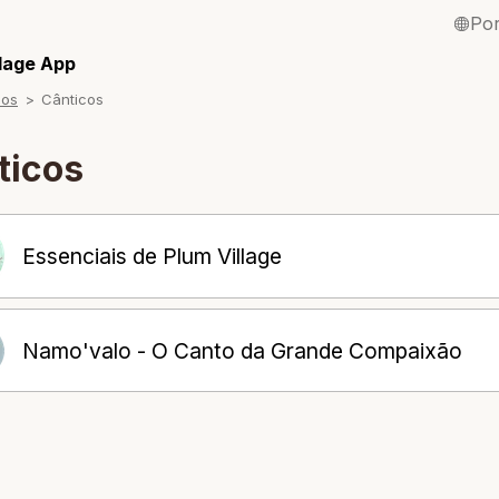
Po
English / Inglê
llage App
sos
Cânticos
Français / Fra
Español / Esp
ticos
Deutsch / Ale
Italiano / Itali
Essenciais de Plum Village
Tiếng Việt / Vi
ภาษาไทย / Tai
Namo'valo - O Canto da Grande Compaixão