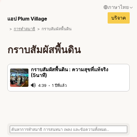
ภาษาไทย
บริจาค
English / อังกฤษ
แอป Plum Village
การทำสมาธิ
กราบสัมผัสพื้นดิน
Français / ฝรั่งเศส
Español / สเปน
กราบสัมผัสพื้นดิน
Deutsch / เยอรมัน
Italiano / อิตาเลียน
กราบสัมผัสพื้นดิน : ความสุขที่แท้จริง
(5นาที)
Português / โปรตุเกส
4:39
•
1 ปีที่แล้ว
Tiếng Việt / เวียดนาม