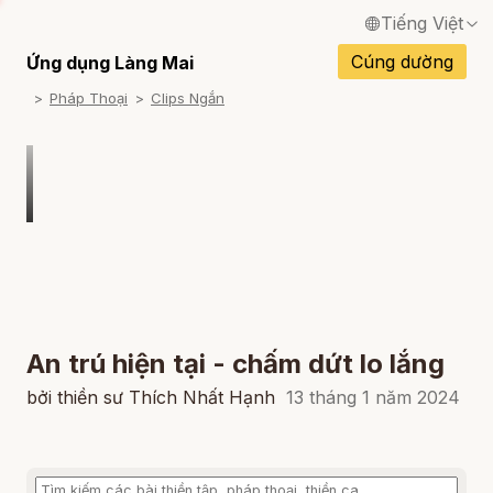
Tiếng Việt
English / Tiếng Anh
Cúng dường
Ứng dụng Làng Mai
Pháp Thoại
Clips Ngắn
Français / Tiếng Pháp
Español / Tiếng Tây Ban Nha
Deutsch / Tiếng Đức
Italiano / Tiếng Ý
Português / Tiếng Bồ Đào Nha
ภาษาไทย / Tiếng Thái
An trú hiện tại - chấm dứt lo lắng
bởi thiền sư Thích Nhất Hạnh
13 tháng 1 năm 2024