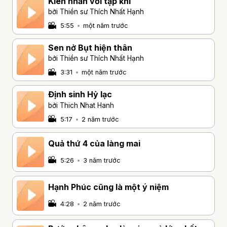
Kiên nhẫn với tập khí
bởi Thiền sư Thích Nhất Hạnh
5:55
•
một năm trước
Sen nở Bụt hiện thân
bởi Thiền sư Thích Nhất Hạnh
3:31
•
một năm trước
Định sinh Hỷ lạc
bởi Thich Nhat Hanh
5:17
•
2 năm trước
Quả thứ 4 của làng mai
5:26
•
3 năm trước
Hạnh Phúc cũng là một ý niệm
4:28
•
2 năm trước