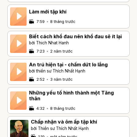
Làm mới tập khí
7:59
•
8 tháng trước
Biết cách khổ đau nên khổ đau sẽ ít lại
bởi Thich Nhat Hanh
7:23
•
2 năm trước
An trú hiện tại - chấm dứt lo lắng
bởi thiền sư Thích Nhất Hạnh
2:52
•
3 năm trước
Những yếu tố hình thành một Tăng
thân
4:32
•
8 tháng trước
Chấp nhận và ôm ấp tập khí
bởi Thiền sư Thích Nhất Hạnh
1:19
•
một năm trước