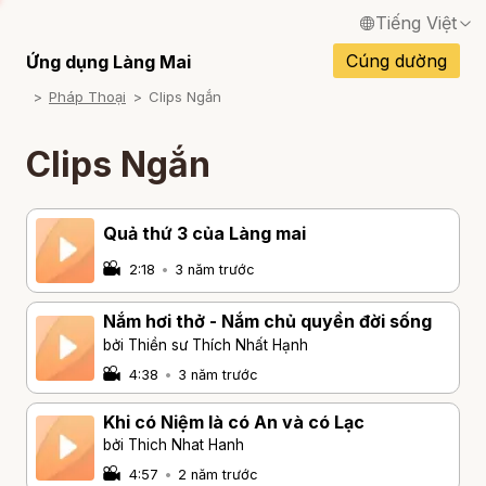
Tiếng Việt
English / Tiếng Anh
Cúng dường
Ứng dụng Làng Mai
Pháp Thoại
Clips Ngắn
Français / Tiếng Pháp
Español / Tiếng Tây Ban Nha
Clips Ngắn
Deutsch / Tiếng Đức
Italiano / Tiếng Ý
Quả thứ 3 của Làng mai
2:18
•
3 năm trước
Português / Tiếng Bồ Đào Nha
ภาษาไทย / Tiếng Thái
Nắm hơi thở - Nắm chủ quyền đời sống
bởi Thiền sư Thích Nhất Hạnh
4:38
•
3 năm trước
Khi có Niệm là có An và có Lạc
bởi Thich Nhat Hanh
4:57
•
2 năm trước