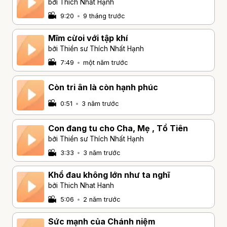
bởi Thích Nhất Hạnh
9:20
•
9 tháng trước
Mĩm cừoi với tập khí
bởi Thiền sư Thích Nhất Hạnh
7:49
•
một năm trước
Còn tri ân là còn hạnh phúc
0:51
•
3 năm trước
Con đang tu cho Cha, Mẹ , Tổ Tiên
bởi Thiền sư Thích Nhất Hạnh
3:33
•
3 năm trước
Khổ đau không lớn như ta nghĩ
bởi Thich Nhat Hanh
5:06
•
2 năm trước
Sức mạnh của Chánh niệm