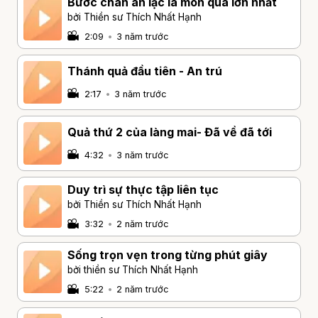
Bước chân an lạc là món quà lớn nhất
bởi Thiền sư Thích Nhất Hạnh
2:09
•
3 năm trước
Thánh quả đầu tiên - An trú
2:17
•
3 năm trước
Quả thứ 2 của làng mai- Đã về đã tới
4:32
•
3 năm trước
Duy trì sự thực tập liên tục
bởi Thiền sư Thích Nhất Hạnh
3:32
•
2 năm trước
Sống trọn vẹn trong từng phút giây
bởi thiền sư Thích Nhất Hạnh
5:22
•
2 năm trước