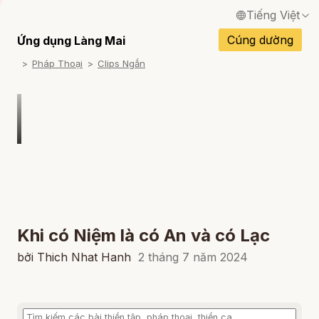
Tiếng Việt
English / Tiếng Anh
Cúng dường
Ứng dụng Làng Mai
Pháp Thoại
Clips Ngắn
Français / Tiếng Pháp
Español / Tiếng Tây Ban Nha
Deutsch / Tiếng Đức
Italiano / Tiếng Ý
Português / Tiếng Bồ Đào Nha
ภาษาไทย / Tiếng Thái
Khi có Niệm là có An và có Lạc
bởi Thich Nhat Hanh
2 tháng 7 năm 2024