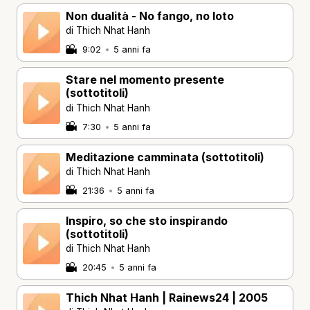
Non dualità - No fango, no loto
di Thich Nhat Hanh
9:02
•
5 anni fa
Stare nel momento presente
(sottotitoli)
di Thich Nhat Hanh
7:30
•
5 anni fa
Meditazione camminata (sottotitoli)
di Thich Nhat Hanh
21:36
•
5 anni fa
Inspiro, so che sto inspirando
(sottotitoli)
di Thich Nhat Hanh
20:45
•
5 anni fa
Thich Nhat Hanh | Rainews24 | 2005