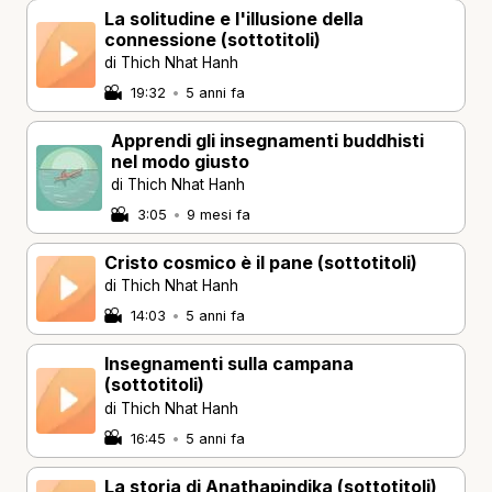
La solitudine e l'illusione della
connessione (sottotitoli)
di Thich Nhat Hanh
19:32
•
5 anni fa
Apprendi gli insegnamenti buddhisti
nel modo giusto
di Thich Nhat Hanh
3:05
•
9 mesi fa
Cristo cosmico è il pane (sottotitoli)
di Thich Nhat Hanh
14:03
•
5 anni fa
Insegnamenti sulla campana
(sottotitoli)
di Thich Nhat Hanh
16:45
•
5 anni fa
La storia di Anathapindika (sottotitoli)