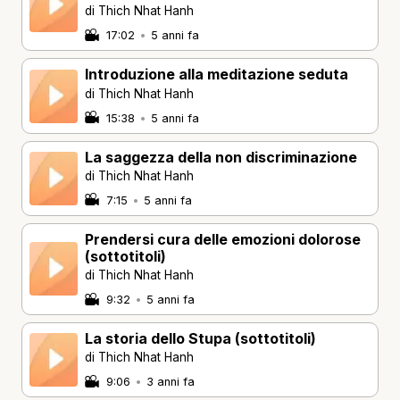
di Thich Nhat Hanh
17:02
•
5 anni fa
Introduzione alla meditazione seduta
di Thich Nhat Hanh
15:38
•
5 anni fa
La saggezza della non discriminazione
di Thich Nhat Hanh
7:15
•
5 anni fa
Prendersi cura delle emozioni dolorose
(sottotitoli)
di Thich Nhat Hanh
9:32
•
5 anni fa
La storia dello Stupa (sottotitoli)
di Thich Nhat Hanh
9:06
•
3 anni fa