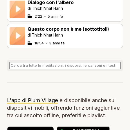
Dialogo con l'albero
di Thich Nhat Hanh
2:22
•
5 anni fa
Questo corpo non è me (sottotitoli)
di Thich Nhat Hanh
18:54
•
3 anni fa
L'app di Plum Village
è disponibile anche su
dispositivi mobili, offrendo funzioni aggiuntive
tra cui ascolto offline, preferiti e playlist.