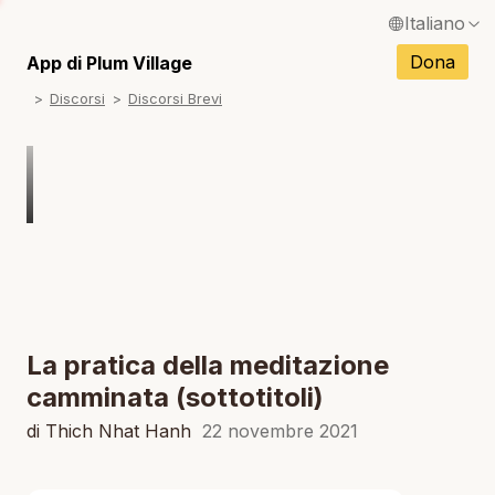
Italiano
N
English / Inglese
Dona
App di Plum Village
N
Discorsi
Discorsi Brevi
Français / Francese
N
Español / Spagnolo
N
Deutsch / Tedesco
N
Português / Portoghese
N
Tiếng Việt / Vietnamita
N
ภาษาไทย / Tailandese
La pratica della meditazione
camminata (sottotitoli)
di Thich Nhat Hanh
22 novembre 2021