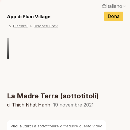
Italiano
N
English / Inglese
Dona
App di Plum Village
N
Discorsi
Discorsi Brevi
Français / Francese
N
Español / Spagnolo
N
Deutsch / Tedesco
N
Português / Portoghese
N
Tiếng Việt / Vietnamita
N
ภาษาไทย / Tailandese
La Madre Terra (sottotitoli)
di Thich Nhat Hanh
19 novembre 2021
Puoi aiutarci a
sottotitolare o tradurre questo video