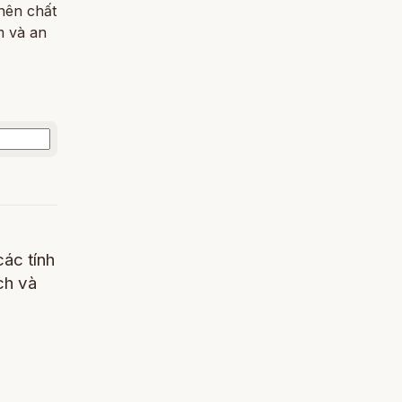
nên chất
m và an
các tính
ch và