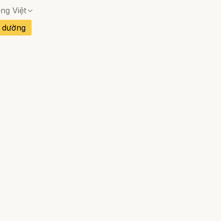
ếng Việt
 dường
an Nha
Đào Nha
Không có trang phù hợp — hộp thoại xác nhận 