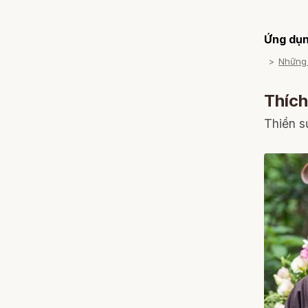
Ứng dụn
Những
Thíc
Thiền s