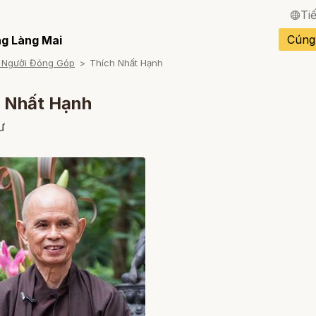
Ti
English / Tiếng Anh
Cúng
g Làng Mai
 Người Đóng Góp
Thích Nhất Hạnh
Français / Tiếng Pháp
Español / Tiếng Tây B
h Nhất Hạnh
Deutsch / Tiếng Đức
ư
Italiano / Tiếng Ý
Português / Tiếng Bồ 
ภาษาไทย / Tiếng Thái