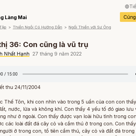
Ti
English / Tiếng Anh
Cúng
g Làng Mai
Tập
Thiền Ngồi Có Hướng Dẫn
Ngồi Thiền với Sư Ông
Français / Tiếng Pháp
Español / Tiếng Tây B
thị 36: Con cũng là vũ trụ
Deutsch / Tiếng Đức
h Nhất Hạnh
27 tháng 9 năm 2022
Italiano / Tiếng Ý
Português / Tiếng Bồ 
ết thu 24/11/2004
ภาษาไทย / Tiếng Thái
c Thế Tôn, khi con nhìn vào trong 5 uẩn của con con thấ
đất, nước, lửa và không khí. Con thấy 4 yếu tố đó giao lưu 
ng như ở ngoài. Con thấy được vạn loài hữu tình trong co
c các loài đất đá cây cỏ và cầm thú ở trong con. Con thấ
i người ở trong con, tổ tiên cầm thú, cây cỏ và đất đá trong