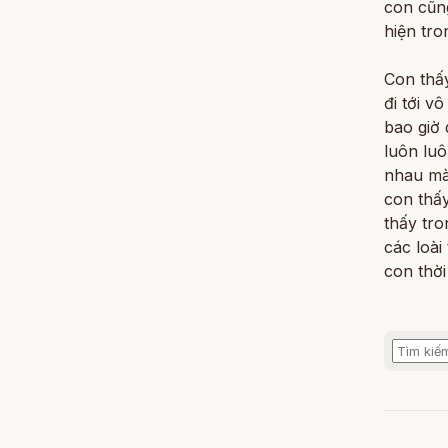
con cũn
hiện tro
Con thấy
đi tới v
bao giờ 
luôn lu
nhau mà 
con thấy
thấy tro
các loài
con thời