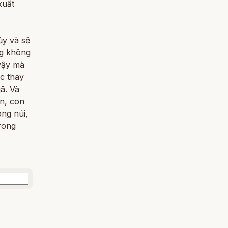
xuất
ủy và sẽ
ng không
 vậy mà
c thay
ã. Và
on, con
ông núi,
trong