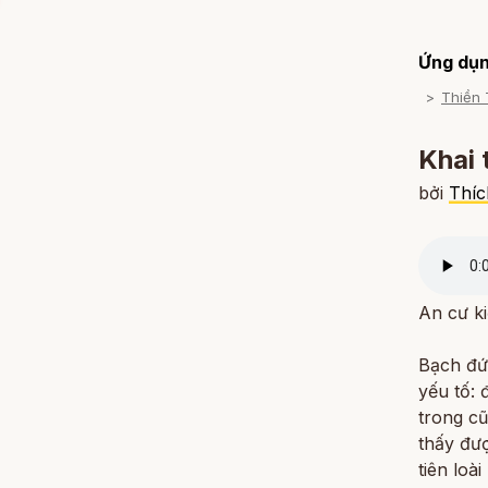
Ứng dụn
Thiền 
Khai 
bởi
Thíc
An cư ki
Bạch đứ
yếu tố: 
trong cũ
thấy đượ
tiên loà