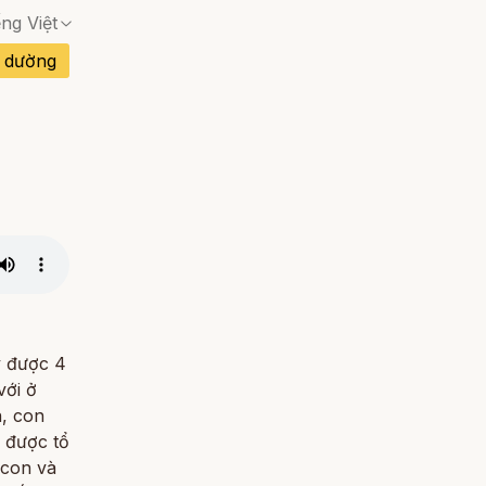
ếng Việt
Không có trang phù hợp — hộp thoại xác nhận 
 dường
Không có trang phù hợp — hộp thoại xác nhận 
Không có trang phù hợp — hộp thoại xác nhận 
an Nha
Không có trang phù hợp — hộp thoại xác nhận 
Không có trang phù hợp — hộp thoại xác nhận 
Không có trang phù hợp — hộp thoại xác nhận 
Đào Nha
Không có trang phù hợp — hộp thoại xác nhận 
y được 4
với ở
n, con
y được tổ
 con và