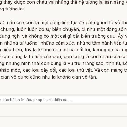
g thấy được con cháu và những thế hệ tương lai sẵn sàng 
ng tương lai.
 5 uẩn của con là một dòng liên tục đã bắt nguồn từ vô th
ô chung, luôn luôn có sự biến chuyển, đi như một dòng sô
dừng nghỉ và không có một cái gì bất biến trường cửu. Ấy
ôn những tư tưởng, những cảm xúc, những tâm hành tiếp tụ
biểu hiện, tuy là không có một cái cốt lõi, không có cái ng
 con cũng là tổ tiên của con, con cũng là con cháu của c
ng những hình thái con cũng là vũ trụ, trăng sao, tinh tú, s
 thảo mộc, các loài cây cối, các loài thú vật. Và con mang 
 gian vô cùng cũng như là không gian vô tận.