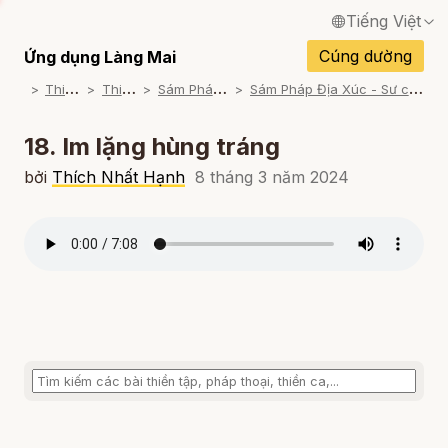
Tiếng Việt
English / Tiếng Anh
Cúng dường
Ứng dụng Làng Mai
T
hiền Tập
T
hiền Lạy
S
ám Pháp Địa Xúc
S
ám Pháp Địa Xúc - Sư cô Hội Nghiêm Đọc
Français / Tiếng Pháp
Español / Tiếng Tây Ban Nha
18. Im lặng hùng tráng
Deutsch / Tiếng Đức
bởi
Thích Nhất Hạnh
8 tháng 3 năm 2024
Italiano / Tiếng Ý
Português / Tiếng Bồ Đào Nha
ภาษาไทย / Tiếng Thái