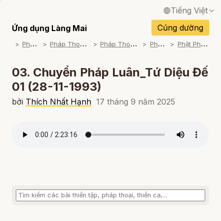
Tiếng Việt
English / Tiếng Anh
Cúng dường
Ứng dụng Làng Mai
P
háp Thoại
P
háp Thoại Thiền Sư Thích Nhất Hạnh
P
háp Thoại Theo Bộ An Cư Kiết Đông
P
háp Thoại Mp3
P
hật Pháp Căn Bản (1993-1994)
Français / Tiếng Pháp
Español / Tiếng Tây Ban Nha
03. Chuyển Pháp Luân_Tứ Diệu Đế
01 (28-11-1993)
Deutsch / Tiếng Đức
bởi
Thích Nhất Hạnh
17 tháng 9 năm 2025
Italiano / Tiếng Ý
Português / Tiếng Bồ Đào Nha
ภาษาไทย / Tiếng Thái