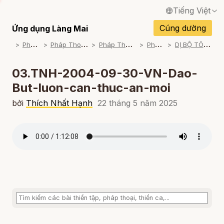
Tiếng Việt
English / Tiếng Anh
Cúng dường
Ứng dụng Làng Mai
P
háp Thoại
P
háp Thoại Thiền Sư Thích Nhất Hạnh
P
háp Thoại Theo Bộ An Cư Kiết Đông
P
háp Thoại Mp3
D
Ị BỘ TÔNG LUÂN LUẬN (2004-2005)
Français / Tiếng Pháp
Español / Tiếng Tây Ban Nha
03.TNH-2004-09-30-VN-Dao-
But-luon-can-thuc-an-moi
Deutsch / Tiếng Đức
bởi
Thích Nhất Hạnh
22 tháng 5 năm 2025
Italiano / Tiếng Ý
Português / Tiếng Bồ Đào Nha
ภาษาไทย / Tiếng Thái