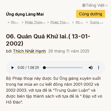
Tiếng Việt
English / Tiếng Anh
Cúng dường
Ứng dụng Làng Mai
P
háp Thoại
P
háp Thoại Thiền Sư Thích Nhất Hạnh
P
háp Thoại Theo Bộ An Cư Kiết Đông
P
háp Thoại Mp3
T
rung Quán Luận (2001-2003)
Français / Tiếng Pháp
Español / Tiếng Tây Ban Nha
06. Quán Quá Khứ lai.( 13-01-
2002)
Deutsch / Tiếng Đức
bởi
Thích Nhất Hạnh
26 tháng 11 năm 2025
Italiano / Tiếng Ý
Português / Tiếng Bồ Đào Nha
ภาษาไทย / Tiếng Thái
Bộ Pháp thoại này được Sư Ông giảng xuyên suốt
trong hai mùa an cư kiết đông năm 2001-2002 và
2002-2003. với tựa đề là “Trung Quán Luận” và
được biên tập thành sách với tựa đề là “ Đập vỡ vỏ
Hồ Đào”.