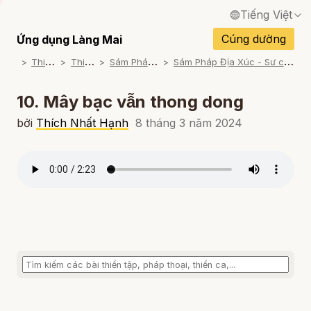
Tiếng Việt
English / Tiếng Anh
Cúng dường
Ứng dụng Làng Mai
T
hiền Tập
T
hiền Lạy
S
ám Pháp Địa Xúc
S
ám Pháp Địa Xúc - Sư cô Hội Nghiêm Đọc
Français / Tiếng Pháp
Español / Tiếng Tây Ban Nha
10. Mây bạc vẫn thong dong
Deutsch / Tiếng Đức
bởi
Thích Nhất Hạnh
8 tháng 3 năm 2024
Italiano / Tiếng Ý
Português / Tiếng Bồ Đào Nha
ภาษาไทย / Tiếng Thái