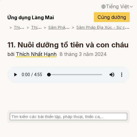
Tiếng Việt
English / Tiếng Anh
Cúng dường
Ứng dụng Làng Mai
T
hiền Tập
T
hiền Lạy
S
ám Pháp Địa Xúc
S
ám Pháp Địa Xúc - Sư cô Hội Nghiêm Đọc
Français / Tiếng Pháp
Español / Tiếng Tây Ban Nha
11. Nuôi dưỡng tổ tiên và con cháu
Deutsch / Tiếng Đức
bởi
Thích Nhất Hạnh
8 tháng 3 năm 2024
Italiano / Tiếng Ý
Português / Tiếng Bồ Đào Nha
ภาษาไทย / Tiếng Thái