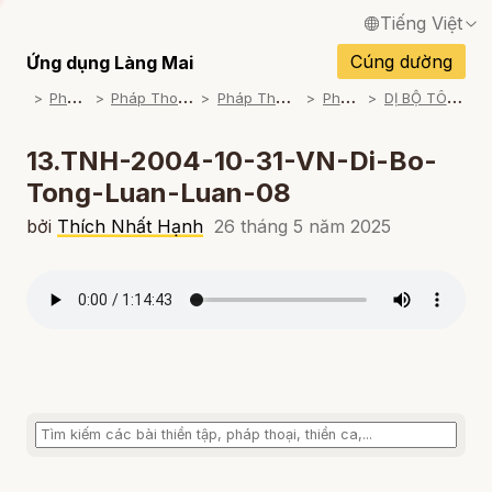
Tiếng Việt
English / Tiếng Anh
Cúng dường
Ứng dụng Làng Mai
P
háp Thoại
P
háp Thoại Thiền Sư Thích Nhất Hạnh
P
háp Thoại Theo Bộ An Cư Kiết Đông
P
háp Thoại Mp3
D
Ị BỘ TÔNG LUÂN LUẬN (2004-2005)
Français / Tiếng Pháp
Español / Tiếng Tây Ban Nha
13.TNH-2004-10-31-VN-Di-Bo-
Tong-Luan-Luan-08
Deutsch / Tiếng Đức
bởi
Thích Nhất Hạnh
26 tháng 5 năm 2025
Italiano / Tiếng Ý
Português / Tiếng Bồ Đào Nha
ภาษาไทย / Tiếng Thái