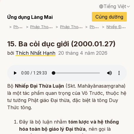
Tiếng Việt
English / Tiếng Anh
Cúng dường
Ứng dụng Làng Mai
P
háp Thoại
P
háp Thoại Thiền Sư Thích Nhất Hạnh
P
háp Thoại Theo Bộ An Cư Kiết Đông
P
háp Thoại Mp3
N
hiếp Đại Thừa Luận ( 1999-2001)
Français / Tiếng Pháp
Español / Tiếng Tây Ban Nha
15. Ba cỏi dục giới (2000.01.27)
Deutsch / Tiếng Đức
bởi
Thích Nhất Hạnh
20 tháng 4 năm 2026
Italiano / Tiếng Ý
Português / Tiếng Bồ Đào Nha
Bộ
Nhiếp Đại Thừa Luận
(Skt.
Mahāyānasaṃgraha
)
ภาษาไทย / Tiếng Thái
là một tác phẩm quan trọng của Vô Trước, thuộc hệ
tư tưởng Phật giáo Đại thừa, đặc biệt là tông Duy
Thức tông.
Đây là bộ luận nhằm
tóm lược và hệ thống
hóa toàn bộ giáo lý Đại thừa
, nên gọi là