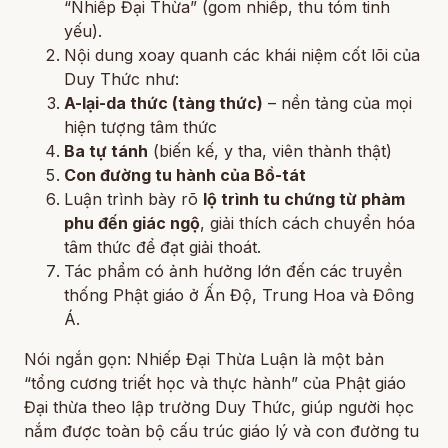
“Nhiếp Đại Thừa” (gom nhiếp, thu tóm tinh
yếu).
Nội dung xoay quanh các khái niệm cốt lõi của
Duy Thức như:
A-lại-da thức (tàng thức)
– nền tảng của mọi
hiện tượng tâm thức
Ba tự tánh
(biến kế, y tha, viên thành thật)
Con đường tu hành của Bồ-tát
Luận trình bày rõ
lộ trình tu chứng từ phàm
phu đến giác ngộ
, giải thích cách chuyển hóa
tâm thức để đạt giải thoát.
Tác phẩm có ảnh hưởng lớn đến các truyền
thống Phật giáo ở Ấn Độ, Trung Hoa và Đông
Á.
Nói ngắn gọn:
Nhiếp Đại Thừa Luận
là một bản
“tổng cương triết học và thực hành” của Phật giáo
Đại thừa theo lập trường Duy Thức, giúp người học
nắm được toàn bộ cấu trúc giáo lý và con đường tu