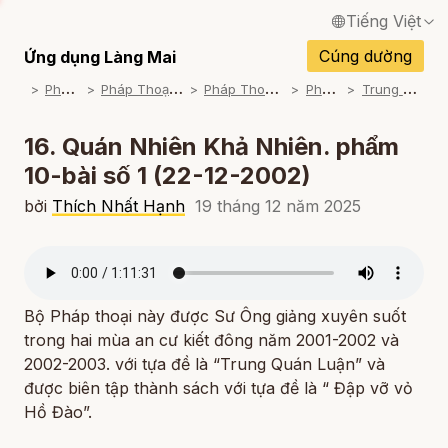
Tiếng Việt
English / Tiếng Anh
Cúng dường
Ứng dụng Làng Mai
P
háp Thoại
P
háp Thoại Thiền Sư Thích Nhất Hạnh
P
háp Thoại Theo Bộ An Cư Kiết Đông
P
háp Thoại Mp3
T
rung Quán Luận (2001-2003)
Français / Tiếng Pháp
Español / Tiếng Tây Ban Nha
16. Quán Nhiên Khả Nhiên. phẩm
10-bài số 1 (22-12-2002)
Deutsch / Tiếng Đức
bởi
Thích Nhất Hạnh
19 tháng 12 năm 2025
Italiano / Tiếng Ý
Português / Tiếng Bồ Đào Nha
ภาษาไทย / Tiếng Thái
Bộ Pháp thoại này được Sư Ông giảng xuyên suốt
trong hai mùa an cư kiết đông năm 2001-2002 và
2002-2003. với tựa đề là “Trung Quán Luận” và
được biên tập thành sách với tựa đề là “ Đập vỡ vỏ
Hồ Đào”.