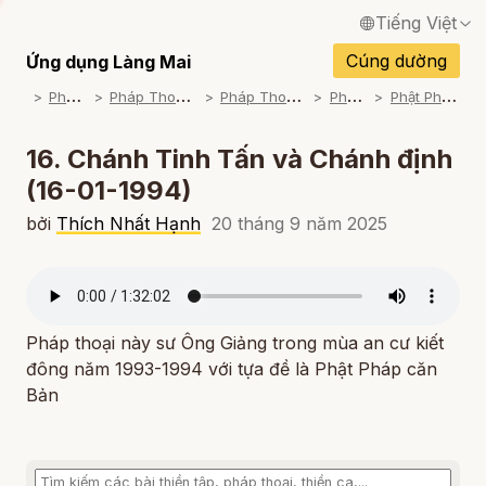
Tiếng Việt
English / Tiếng Anh
Cúng dường
Ứng dụng Làng Mai
P
háp Thoại
P
háp Thoại Thiền Sư Thích Nhất Hạnh
P
háp Thoại Theo Bộ An Cư Kiết Đông
P
háp Thoại Mp3
P
hật Pháp Căn Bản (1993-1994)
Français / Tiếng Pháp
Español / Tiếng Tây Ban Nha
16. Chánh Tinh Tấn và Chánh định
(16-01-1994)
Deutsch / Tiếng Đức
bởi
Thích Nhất Hạnh
20 tháng 9 năm 2025
Italiano / Tiếng Ý
Português / Tiếng Bồ Đào Nha
ภาษาไทย / Tiếng Thái
Pháp thoại này sư Ông Giảng trong mùa an cư kiết
đông năm 1993-1994 với tựa đề là Phật Pháp căn
Bản