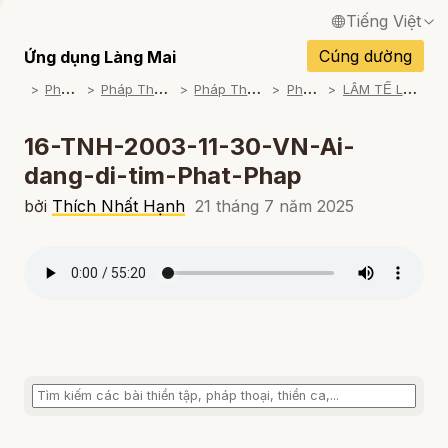
Tiếng Việt
English / Tiếng Anh
Cúng dường
Ứng dụng Làng Mai
P
háp Thoại
P
háp Thoại Thiền Sư Thích Nhất Hạnh
P
háp Thoại Theo Bộ An Cư Kiết Đông
P
háp Thoại Mp3
L
ÂM TẾ LỤC - NGƯỜI VÔ SỰ (2003-2004)
Français / Tiếng Pháp
Español / Tiếng Tây Ban Nha
16-TNH-2003-11-30-VN-Ai-
dang-di-tim-Phat-Phap
Deutsch / Tiếng Đức
bởi
Thích Nhất Hạnh
21 tháng 7 năm 2025
Italiano / Tiếng Ý
Português / Tiếng Bồ Đào Nha
ภาษาไทย / Tiếng Thái