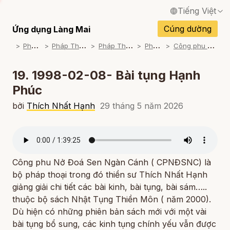
Tiếng Việt
English / Tiếng Anh
Cúng dường
Ứng dụng Làng Mai
P
háp Thoại
P
háp Thoại Thiền Sư Thích Nhất Hạnh
P
háp Thoại Theo Bộ An Cư Kiết Đông
P
háp Thoại Mp3
C
ông phu nở đoá sen ngàn cánh (1997-1999)
Français / Tiếng Pháp
Español / Tiếng Tây Ban Nha
19. 1998-02-08- Bài tụng Hạnh
Phúc
Deutsch / Tiếng Đức
bởi
Thích Nhất Hạnh
29 tháng 5 năm 2026
Italiano / Tiếng Ý
Português / Tiếng Bồ Đào Nha
ภาษาไทย / Tiếng Thái
Công phu Nở Đoá Sen Ngàn Cánh ( CPNĐSNC) là
bộ pháp thoại trong đó thiền sư Thích Nhất Hạnh
giảng giải chi tiết các bài kinh, bài tụng, bài sám…..
thuộc bộ sách Nhật Tụng Thiền Môn ( năm 2000).
Dù hiện có những phiên bản sách mới với một vài
bài tụng bổ sung, các kinh tụng chính yếu vẫn được