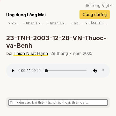
Tiếng Việt
English / Tiếng Anh
Cúng dường
Ứng dụng Làng Mai
P
háp Thoại
P
háp Thoại Thiền Sư Thích Nhất Hạnh
P
háp Thoại Theo Bộ An Cư Kiết Đông
P
háp Thoại Mp3
L
ÂM TẾ LỤC - NGƯỜI VÔ SỰ (2003-2004)
Français / Tiếng Pháp
Español / Tiếng Tây Ban Nha
23-TNH-2003-12-28-VN-Thuoc-
va-Benh
Deutsch / Tiếng Đức
bởi
Thích Nhất Hạnh
28 tháng 7 năm 2025
Italiano / Tiếng Ý
Português / Tiếng Bồ Đào Nha
ภาษาไทย / Tiếng Thái