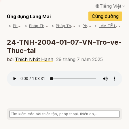
Tiếng Việt
English / Tiếng Anh
Cúng dường
Ứng dụng Làng Mai
P
háp Thoại
P
háp Thoại Thiền Sư Thích Nhất Hạnh
P
háp Thoại Theo Bộ An Cư Kiết Đông
P
háp Thoại Mp3
L
ÂM TẾ LỤC - NGƯỜI VÔ SỰ (2003-2004)
Français / Tiếng Pháp
Español / Tiếng Tây Ban Nha
24-TNH-2004-01-07-VN-Tro-ve-
Thuc-tai
Deutsch / Tiếng Đức
bởi
Thích Nhất Hạnh
29 tháng 7 năm 2025
Italiano / Tiếng Ý
Português / Tiếng Bồ Đào Nha
ภาษาไทย / Tiếng Thái