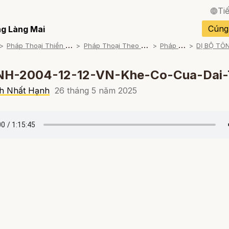
Ti
English / Tiếng Anh
Cúng
g Làng Mai
P
háp Thoại Thiền Sư Thích Nhất Hạnh
P
háp Thoại Theo Bộ An Cư Kiết Đông
P
háp Thoại Mp3
Français / Tiếng Pháp
Español / Tiếng Tây B
NH-2004-12-12-VN-Khe-Co-Cua-Dai-
Deutsch / Tiếng Đức
h Nhất Hạnh
26 tháng 5 năm 2025
Italiano / Tiếng Ý
Português / Tiếng Bồ 
ภาษาไทย / Tiếng Thái