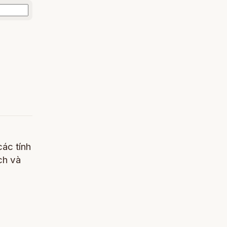
các tính
ch và