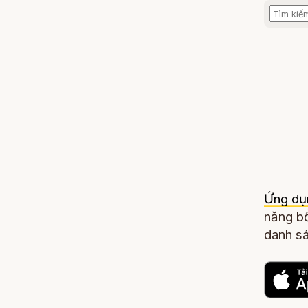
Ứng dụ
năng bổ
danh sá