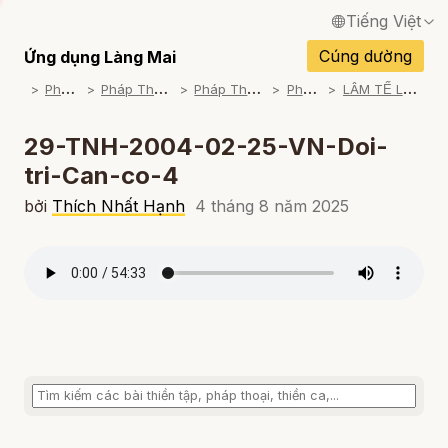
Tiếng Việt
English / Tiếng Anh
Cúng dường
Ứng dụng Làng Mai
P
háp Thoại
P
háp Thoại Thiền Sư Thích Nhất Hạnh
P
háp Thoại Theo Bộ An Cư Kiết Đông
P
háp Thoại Mp3
L
ÂM TẾ LỤC - NGƯỜI VÔ SỰ (2003-2004)
Français / Tiếng Pháp
Español / Tiếng Tây Ban Nha
29-TNH-2004-02-25-VN-Doi-
tri-Can-co-4
Deutsch / Tiếng Đức
bởi
Thích Nhất Hạnh
4 tháng 8 năm 2025
Italiano / Tiếng Ý
Português / Tiếng Bồ Đào Nha
ภาษาไทย / Tiếng Thái