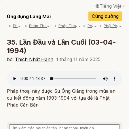
Tiếng Việt
English / Tiếng Anh
Cúng dường
Ứng dụng Làng Mai
P
háp Thoại
P
háp Thoại Thiền Sư Thích Nhất Hạnh
P
háp Thoại Theo Bộ An Cư Kiết Đông
P
háp Thoại Mp3
P
hật Pháp Căn Bản (1993-1994)
Français / Tiếng Pháp
Español / Tiếng Tây Ban Nha
35. Lần Đầu và Lần Cuối (03-04-
1994)
Deutsch / Tiếng Đức
bởi
Thích Nhất Hạnh
1 tháng 11 năm 2025
Italiano / Tiếng Ý
Português / Tiếng Bồ Đào Nha
ภาษาไทย / Tiếng Thái
Pháp thoại này được Sư Ông Giảng trong mùa an
cư kiết đông năm 1993-1994 với tựa đề là Phật
Pháp Căn Bản