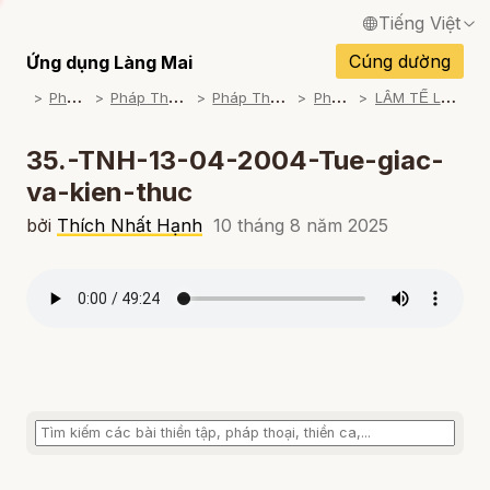
Tiếng Việt
English / Tiếng Anh
Cúng dường
Ứng dụng Làng Mai
P
háp Thoại
P
háp Thoại Thiền Sư Thích Nhất Hạnh
P
háp Thoại Theo Bộ An Cư Kiết Đông
P
háp Thoại Mp3
L
ÂM TẾ LỤC - NGƯỜI VÔ SỰ (2003-2004)
Français / Tiếng Pháp
Español / Tiếng Tây Ban Nha
35.-TNH-13-04-2004-Tue-giac-
va-kien-thuc
Deutsch / Tiếng Đức
bởi
Thích Nhất Hạnh
10 tháng 8 năm 2025
Italiano / Tiếng Ý
Português / Tiếng Bồ Đào Nha
ภาษาไทย / Tiếng Thái