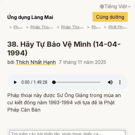
Tiếng Việt
English / Tiếng Anh
Cúng dường
Ứng dụng Làng Mai
P
háp Thoại
P
háp Thoại Thiền Sư Thích Nhất Hạnh
P
háp Thoại Theo Bộ An Cư Kiết Đông
P
háp Thoại Mp3
P
hật Pháp Căn Bản (1993-1994)
Français / Tiếng Pháp
Español / Tiếng Tây Ban Nha
38. Hãy Tự Bảo Vệ Mình (14-04-
1994)
Deutsch / Tiếng Đức
bởi
Thích Nhất Hạnh
7 tháng 11 năm 2025
Italiano / Tiếng Ý
Português / Tiếng Bồ Đào Nha
ภาษาไทย / Tiếng Thái
Pháp thoại này được Sư Ông Giảng trong mùa an
cư kiết đông năm 1993-1994 với tựa đề là Phật
Pháp Căn Bản