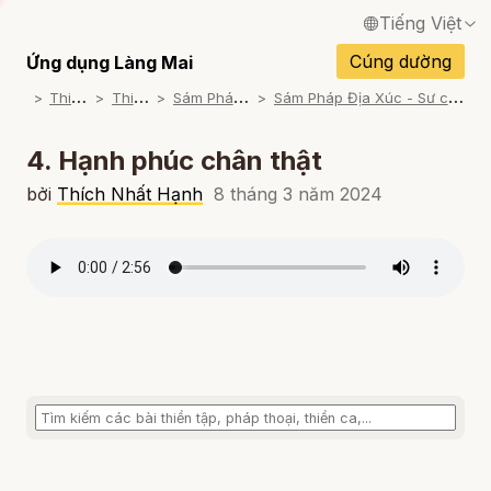
Tiếng Việt
English / Tiếng Anh
Cúng dường
Ứng dụng Làng Mai
T
hiền Tập
T
hiền Lạy
S
ám Pháp Địa Xúc
S
ám Pháp Địa Xúc - Sư cô Hội Nghiêm Đọc
Français / Tiếng Pháp
Español / Tiếng Tây Ban Nha
4. Hạnh phúc chân thật
Deutsch / Tiếng Đức
bởi
Thích Nhất Hạnh
8 tháng 3 năm 2024
Italiano / Tiếng Ý
Português / Tiếng Bồ Đào Nha
ภาษาไทย / Tiếng Thái