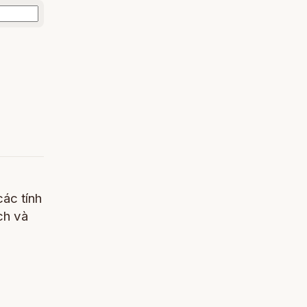
các tính
ch và