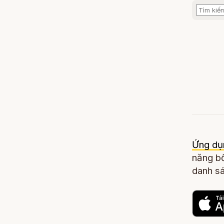
Ứng dụ
năng bổ
danh sá