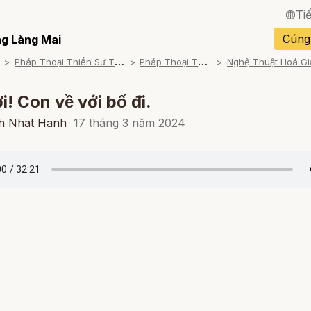
Ti
English / Tiếng Anh
Cúng
g Làng Mai
P
háp Thoại Thiền Sư Thích Nhất Hạnh
P
háp Thoại Theo Chủ Đề
Français / Tiếng Pháp
Español / Tiếng Tây B
! Con về với bố đi.
Deutsch / Tiếng Đức
ch Nhat Hanh
17 tháng 3 năm 2024
Italiano / Tiếng Ý
Português / Tiếng Bồ 
ภาษาไทย / Tiếng Thái