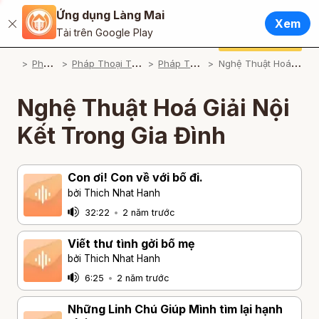
Ứng dụng Làng Mai
Tiếng Việt
Xem
Đóng
Tải trên Google Play
English / Tiếng Anh
Cúng dường
Ứng dụng Làng Mai
P
háp Thoại
P
háp Thoại Thiền Sư Thích Nhất Hạnh
P
háp Thoại Theo Chủ Đề
N
ghệ Thuật Hoá Giải Nội Kết Trong Gia Đình
Français / Tiếng Pháp
Español / Tiếng Tây Ban Nha
Nghệ Thuật Hoá Giải Nội
Deutsch / Tiếng Đức
Kết Trong Gia Đình
Italiano / Tiếng Ý
Con ơi! Con về với bố đi.
Português / Tiếng Bồ Đào Nha
bởi Thich Nhat Hanh
ภาษาไทย / Tiếng Thái
32:22
•
2 năm trước
Viết thư tình gởi bố mẹ
bởi Thich Nhat Hanh
6:25
•
2 năm trước
Những Linh Chú Giúp Mình tìm lại hạnh