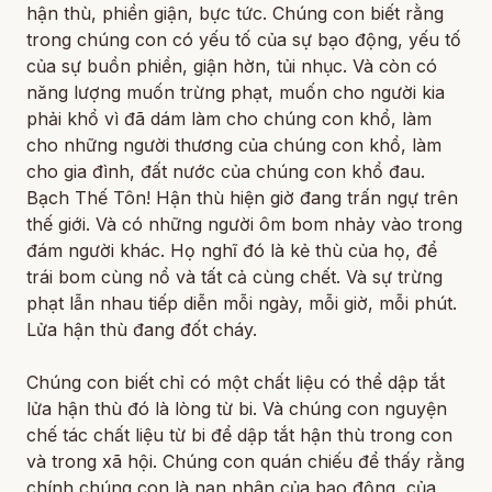
hận thù, phiền giận, bực tức. Chúng con biết rằng
trong chúng con có yếu tố của sự bạo động, yếu tố
của sự buồn phiền, giận hờn, tủi nhục. Và còn có
năng lượng muốn trừng phạt, muốn cho người kia
phải khổ vì đã dám làm cho chúng con khổ, làm
cho những người thương của chúng con khổ, làm
cho gia đình, đất nước của chúng con khổ đau.
Bạch Thế Tôn! Hận thù hiện giờ đang trấn ngự trên
thế giới. Và có những người ôm bom nhảy vào trong
đám người khác. Họ nghĩ đó là kẻ thù của họ, để
trái bom cùng nổ và tất cả cùng chết. Và sự trừng
phạt lẫn nhau tiếp diễn mỗi ngày, mỗi giờ, mỗi phút.
Lửa hận thù đang đốt cháy.
Chúng con biết chỉ có một chất liệu có thể dập tắt
lửa hận thù đó là lòng từ bi. Và chúng con nguyện
chế tác chất liệu từ bi để dập tắt hận thù trong con
và trong xã hội. Chúng con quán chiếu để thấy rằng
chính chúng con là nạn nhân của bạo động, của