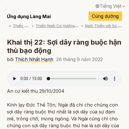
Tiếng Việt
English / Tiếng Anh
Cúng dường
Ứng dụng Làng Mai
T
hiền Tập
T
hiền Ngồi Có Hướng Dẫn
N
gồi Thiền với Sư Ông
Français / Tiếng Pháp
Español / Tiếng Tây Ban Nha
Khai thị 22: Sợi dây ràng buộc hận
thù bạo động
Deutsch / Tiếng Đức
bởi
Thích Nhất Hạnh
26 tháng 9 năm 2022
Italiano / Tiếng Ý
Português / Tiếng Bồ Đào Nha
ภาษาไทย / Tiếng Thái
An cư kiết thu 29/10/2004
Kính lạy Đức Thế Tôn, Ngài đã chỉ cho chúng con
sợi dây ràng buộc thứ nhất là sợi dây của sự đam
mê, trông chờ, mong ngóng. Và Ngài cũng chỉ cho
chúng con sợi dây ràng buộc thứ hai là sợi dây của