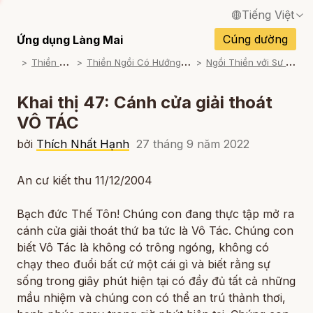
Tiếng Việt
English / Tiếng Anh
Cúng dường
Ứng dụng Làng Mai
T
hiền Tập
T
hiền Ngồi Có Hướng Dẫn
N
gồi Thiền với Sư Ông
Français / Tiếng Pháp
Español / Tiếng Tây Ban Nha
Khai thị 47: Cánh cửa giải thoát
VÔ TÁC
Deutsch / Tiếng Đức
bởi
Thích Nhất Hạnh
27 tháng 9 năm 2022
Italiano / Tiếng Ý
Português / Tiếng Bồ Đào Nha
An cư kiết thu 11/12/2004
ภาษาไทย / Tiếng Thái
Bạch đức Thế Tôn! Chúng con đang thực tập mở ra
cánh cửa giải thoát thứ ba tức là Vô Tác. Chúng con
biết Vô Tác là không có trông ngóng, không có
chạy theo đuổi bất cứ một cái gì và biết rằng sự
sống trong giây phút hiện tại có đầy đủ tất cả những
mầu nhiệm và chúng con có thể an trú thảnh thơi,