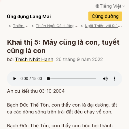
Tiếng Việt
English / Tiếng Anh
Cúng dường
Ứng dụng Làng Mai
T
hiền Tập
T
hiền Ngồi Có Hướng Dẫn
N
gồi Thiền với Sư Ông
Français / Tiếng Pháp
Español / Tiếng Tây Ban Nha
Khai thị 5: Mây cũng là con, tuyết
cũng là con
Deutsch / Tiếng Đức
bởi
Thích Nhất Hạnh
26 tháng 9 năm 2022
Italiano / Tiếng Ý
Português / Tiếng Bồ Đào Nha
ภาษาไทย / Tiếng Thái
An cư kiết thu 03-10-2004
Bạch Đức Thế Tôn, con thấy con là đại dương, tất
cả các dòng sông trên trái đất đều chảy về con.
Bạch Đức Thế Tôn, con thấy con bốc hơi thành